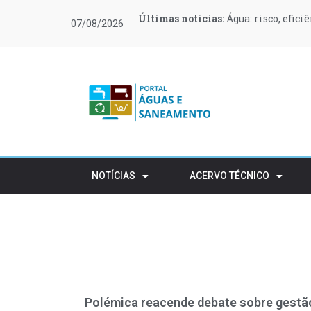
Últimas notícias:
Últimas notícias:
Últimas notícias:
Últimas notícias:
Últimas notícias:
Últimas notícias:
Água: risco, efici
O Governo canali
O que muda no teu
Moeve e Greenvol
Novas regras ref
Retalho e HORECA
07/08/2026
apoiar 400 famílias
rústico
NOTÍCIAS
ACERVO TÉCNICO
Polémica reacende debate sobre gestã