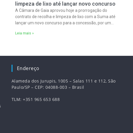
limpeza de lixo até lançar novo concurso
A Câmara de Gaia aprovou hoje a prorrogação do
contrato de recolha e limpeza de lixo com a Suma até
lançar um novo concurso para a concessão, por um
máximo
Leia mais »
Endereço
Alameda dos Jurupis, 1005 – Salas 111 e 112, São
Paulo/SP – CEP: 04088-003 – Brasil
TLM: +351 965 653 688
s