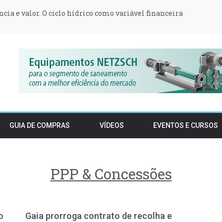
ência e valor. O ciclo hídrico como variável financeira
za 233 milhões para projetos de hidrogênio verde da Repsol e D
 armário em 2027: a revolução invisível dos têxteis na UE
t transformam postos de abastecimento em produtores de ener
orçam proteção do Estuário do Tejo e condicionam construção e 
 podem vender stocks de embalagens pré-SDR após o período t
GUIA DE COMPRAS
VÍDEOS
EVENTOS E CURSOS
PPP & Concessões
o
Gaia prorroga contrato de recolha e