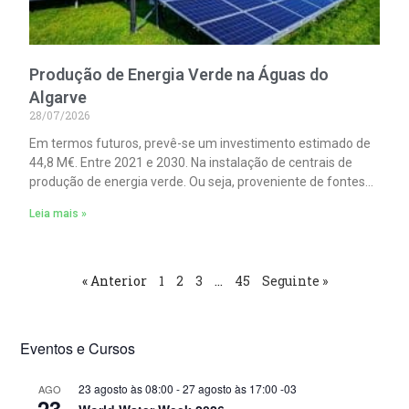
Produção de Energia Verde na Águas do
Algarve
28/07/2026
Em termos futuros, prevê-se um investimento estimado de
44,8 M€. Entre 2021 e 2030. Na instalação de centrais de
produção de energia verde. Ou seja, proveniente de fontes
de energia renováveis. Com especial enfoque para a energia
Leia mais »
eólica, hídrica e no reforço da solar.
« Anterior
1
2
3
…
45
Seguinte »
Eventos e Cursos
23 agosto às 08:00
-
27 agosto às 17:00
-03
AGO
23