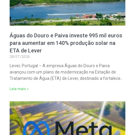
Águas do Douro e Paiva investe 995 mil euros
para aumentar em 140% produção solar na
ETA de Lever
28/07/2026
Lever, Portugal – A empresa Águas do Douro e Paiva
avançou com um plano de modernização na Estação de
Tratamento de Água (ETA) de Lever, destinado a fortalecer
a eficiência energética da infraestrutura. O projeto, avaliado
Leia mais »
em cerca de 995 mil euros, foca-se na reabilitação estrutural
da cobertura de um dos edifícios operacionais e na
implementação de uma nova central de produção solar
dedicada ao autoconsumo.