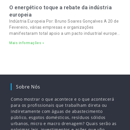
O energético toque a rebate da indústria
europeia
Indústria Europeia Por: Bruno Soares Gonçalves A 20 de
Fevereiro, várias empresas e organizações
manifestaram total apoio a um pacto industrial europeu
para complementar o pacto ecológico e manter
Mais informações »
empregos
Sobre Nós
Como mostrar o que acontece e o que acontecerá
para os profissionais que trabalham direta ou
indiretamente com águas de abastecimento
público, esgotos domésticos, resíduos sólidos
urbanos, micro e macro drenagem? Quais serão as
próximas leis, investimentos e ações que vão