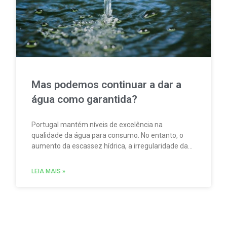
Mas podemos continuar a dar a
água como garantida?
Portugal mantém níveis de excelência na
qualidade da água para consumo. No entanto, o
aumento da escassez hídrica, a irregularidade da
precipitação e a pressão sobre rios e albufeiras
obrigam o país a preparar-se para um futuro mais
LEIA MAIS »
exigente. A campanha “A água não nasce na
torneira”, da EPAL, serve de ponto de partida para
perceber o percurso invisível de um dos recursos
mais estratégicos do século XXI e os desafios
necessários para o proteger.