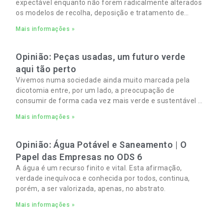
expectável enquanto não forem radicalmente alterados
os modelos de recolha, deposição e tratamento de
Resíduos Sólidos Urbanos (RSU) no Algarve. As
Mais informações »
Opinião: Peças usadas, um futuro verde
aqui tão perto
Vivemos numa sociedade ainda muito marcada pela
dicotomia entre, por um lado, a preocupação de
consumir de forma cada vez mais verde e sustentável e,
por outro, a necessidade de gerir orçamentos pessoais
Mais informações »
e familiares cada vez mais apertados.
Opinião: Água Potável e Saneamento | O
Papel das Empresas no ODS 6
A água é um recurso finito e vital. Esta afirmação,
verdade inequívoca e conhecida por todos, continua,
porém, a ser valorizada, apenas, no abstrato.
Mais informações »