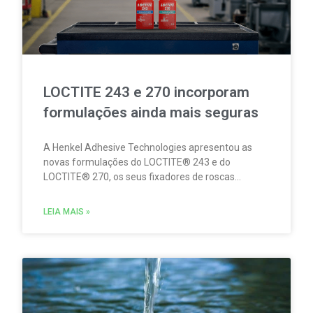
LOCTITE 243 e 270 incorporam
formulações ainda mais seguras
A Henkel Adhesive Technologies apresentou as
novas formulações do LOCTITE® 243 e do
LOCTITE® 270, os seus fixadores de roscas
concebidos para fixar de forma fiável e
permanente a tornilharia metálica, evitando
LEIA MAIS »
movimentos e o risco de afrouxamento provocado
por impactos e vibrações. Estas novidades
refletem o compromisso contínuo da Henkel em
melhorar o desempenho dos seus produtos,
combinando fiabilidade mecânica e segurança.