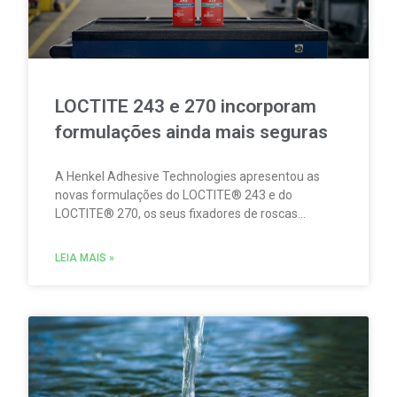
LOCTITE 243 e 270 incorporam
formulações ainda mais seguras
A Henkel Adhesive Technologies apresentou as
novas formulações do LOCTITE® 243 e do
LOCTITE® 270, os seus fixadores de roscas
concebidos para fixar de forma fiável e
permanente a tornilharia metálica, evitando
LEIA MAIS »
movimentos e o risco de afrouxamento provocado
por impactos e vibrações. Estas novidades
refletem o compromisso contínuo da Henkel em
melhorar o desempenho dos seus produtos,
combinando fiabilidade mecânica e segurança.