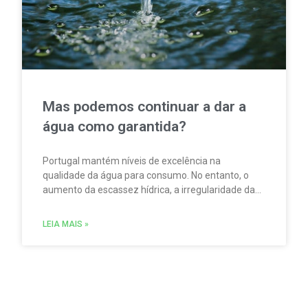
Mas podemos continuar a dar a
água como garantida?
Portugal mantém níveis de excelência na
qualidade da água para consumo. No entanto, o
aumento da escassez hídrica, a irregularidade da
precipitação e a pressão sobre rios e albufeiras
obrigam o país a preparar-se para um futuro mais
LEIA MAIS »
exigente. A campanha “A água não nasce na
torneira”, da EPAL, serve de ponto de partida para
perceber o percurso invisível de um dos recursos
mais estratégicos do século XXI e os desafios
necessários para o proteger.