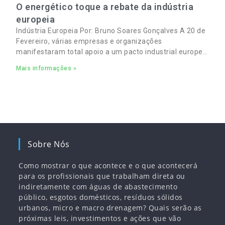
O energético toque a rebate da indústria
europeia
Indústria Europeia Por: Bruno Soares Gonçalves A 20 de
Fevereiro, várias empresas e organizações
manifestaram total apoio a um pacto industrial europeu
para complementar o pacto ecológico e manter
Mais informações »
empregos
Sobre Nós
Como mostrar o que acontece e o que acontecerá
para os profissionais que trabalham direta ou
indiretamente com águas de abastecimento
público, esgotos domésticos, resíduos sólidos
urbanos, micro e macro drenagem? Quais serão as
próximas leis, investimentos e ações que vão