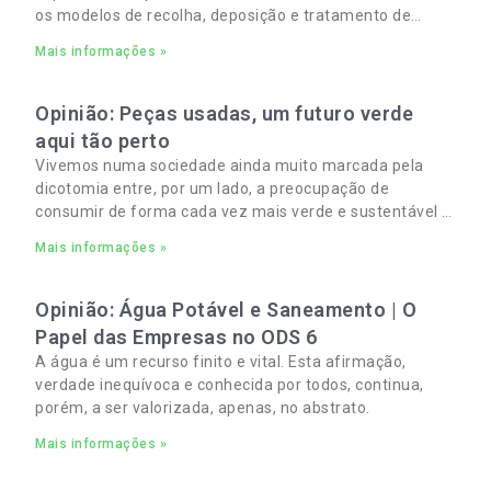
os modelos de recolha, deposição e tratamento de
Resíduos Sólidos Urbanos (RSU) no Algarve. As
Mais informações »
Opinião: Peças usadas, um futuro verde
aqui tão perto
Vivemos numa sociedade ainda muito marcada pela
dicotomia entre, por um lado, a preocupação de
consumir de forma cada vez mais verde e sustentável e,
por outro, a necessidade de gerir orçamentos pessoais
Mais informações »
e familiares cada vez mais apertados.
Opinião: Água Potável e Saneamento | O
Papel das Empresas no ODS 6
A água é um recurso finito e vital. Esta afirmação,
verdade inequívoca e conhecida por todos, continua,
porém, a ser valorizada, apenas, no abstrato.
Mais informações »