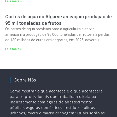
Leia mais »
Cortes de água no Algarve ameaçam produção de
95 mil toneladas de frutos
Os cortes de água previstos para a agricultura algarvia
ameaçam a produção de 95.000 toneladas de frutos e a perdas
de 130 milhões de euros em negócios, em 2025, advertiu
Leia mais »
Sobre Nós
Como mostrar o que acontece e o que acontecerá
para os profissionais que trabalham direta ou
indiretamente com águas de abastecimento
público, esgotos domésticos, resíduos sólidos
urbanos, micro e macro drenagem? Quais serão as