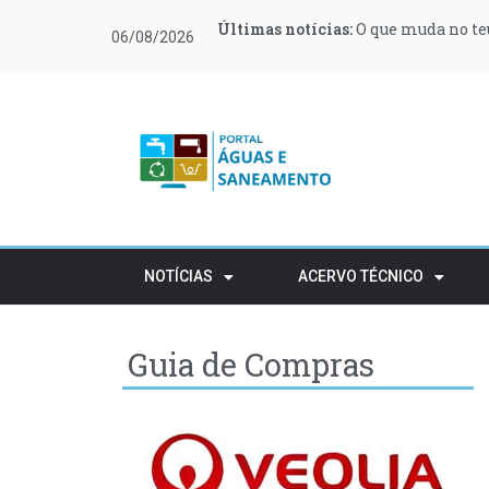
Últimas notícias:
Últimas notícias:
Últimas notícias:
Últimas notícias:
Últimas notícias:
Últimas notícias:
O que muda no teu
Moeve e Greenvol
Novas regras ref
Retalho e HORECA
Procura de profi
Várias zonas de 
06/08/2026
apoiar 400 famílias
rústico
NOTÍCIAS
ACERVO TÉCNICO
Guia de Compras