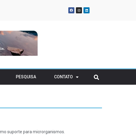
gia renovável para
atividades em solo
ransitório
rvatório
PESQUISA
CONTATO
 como suporte para microrganismos.