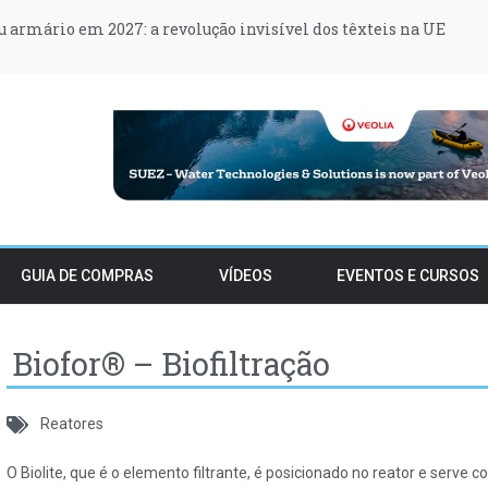
 armário em 2027: a revolução invisível dos têxteis na UE
t transformam postos de abastecimento em produtores de ener
orçam proteção do Estuário do Tejo e condicionam construção e 
 podem vender stocks de embalagens pré-SDR após o período t
ssionais em empregos verdes deve crescer 15% este ano
Manteigas sem água durante a noite para recuperar nível de rese
GUIA DE COMPRAS
VÍDEOS
EVENTOS E CURSOS
Biofor® – Biofiltração
Reatores
O Biolite, que é o elemento filtrante, é posicionado no reator e serve