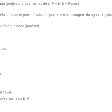
água (pode ser provenientes de ETA – ETE – Poços).
branas semi-permeáveis que permitem a passagem da água e rejeita
a em água doce (potável)
tivo.
a.
entável.
ão/reforma da ETA.
.