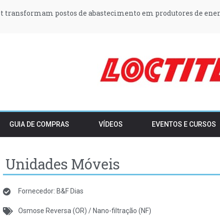
t transformam postos de abastecimento em produtores de ener
orçam proteção do Estuário do Tejo e condicionam construção e 
 podem vender stocks de embalagens pré-SDR após o período t
ssionais em empregos verdes deve crescer 15% este ano
Manteigas sem água durante a noite para recuperar nível de rese
70 incorporam formulações ainda mais seguras
GUIA DE COMPRAS
VÍDEOS
EVENTOS E CURSOS
Unidades Móveis
Fornecedor: B&F Dias
Osmose Reversa (OR) / Nano-filtração (NF)