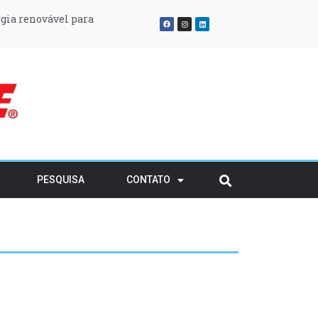
gia renovável para
atividades em solo
ransitório
rvatório
PESQUISA
CONTATO