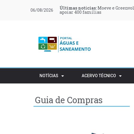
Últimas notícias:
Últimas notícias:
Últimas notícias:
Últimas notícias:
Últimas notícias:
Últimas notícias:
Moeve e Greenvol
Novas regras ref
Retalho e HORECA
Procura de profi
Várias zonas de 
LOCTITE 243 e 2
06/08/2026
apoiar 400 famílias
rústico
NOTÍCIAS
ACERVO TÉCNICO
Guia de Compras