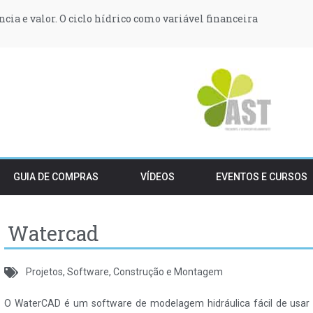
ência e valor. O ciclo hídrico como variável financeira
za 233 milhões para projetos de hidrogênio verde da Repsol e D
 armário em 2027: a revolução invisível dos têxteis na UE
t transformam postos de abastecimento em produtores de ener
orçam proteção do Estuário do Tejo e condicionam construção e 
 podem vender stocks de embalagens pré-SDR após o período t
GUIA DE COMPRAS
VÍDEOS
EVENTOS E CURSOS
Watercad
Projetos, Software, Construção e Montagem
O WaterCAD é um software de modelagem hidráulica fácil de usar 