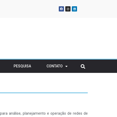
oña Urraca Energy
gia renovável para
atividades em solo
ransitório
PESQUISA
CONTATO
para análise, planejamento e operação de redes de