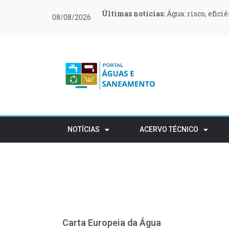
Últimas notícias:
Últimas notícias:
Últimas notícias:
Últimas notícias:
Últimas notícias:
Últimas notícias:
Água: risco, efici
O Governo canali
O que muda no teu
Moeve e Greenvol
Novas regras ref
Retalho e HORECA
08/08/2026
apoiar 400 famílias
rústico
NOTÍCIAS
ACERVO TÉCNICO
Carta Europeia da Água