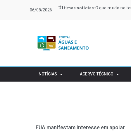
Últimas notícias:
Últimas notícias:
Últimas notícias:
Últimas notícias:
Últimas notícias:
Últimas notícias:
O que muda no teu
Moeve e Greenvol
Novas regras ref
Retalho e HORECA
Procura de profi
Várias zonas de 
06/08/2026
apoiar 400 famílias
rústico
NOTÍCIAS
ACERVO TÉCNICO
EUA manifestam interesse em apoiar