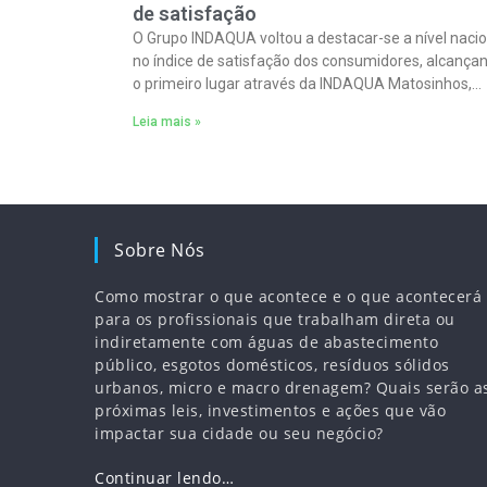
de satisfação
O Grupo INDAQUA voltou a destacar-se a nível nacio
no índice de satisfação dos consumidores, alcança
o primeiro lugar através da INDAQUA Matosinhos,
enquanto a INDAQUA Vila do Conde garantiu
Leia mais »
Sobre Nós
Como mostrar o que acontece e o que acontecerá
para os profissionais que trabalham direta ou
indiretamente com águas de abastecimento
público, esgotos domésticos, resíduos sólidos
urbanos, micro e macro drenagem? Quais serão a
próximas leis, investimentos e ações que vão
impactar sua cidade ou seu negócio?
Continuar lendo…