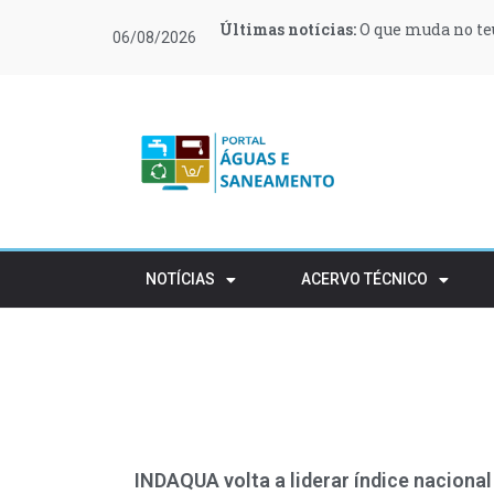
Últimas notícias:
Últimas notícias:
Últimas notícias:
Últimas notícias:
Últimas notícias:
Últimas notícias:
O que muda no teu
Moeve e Greenvol
Novas regras ref
Retalho e HORECA
Procura de profi
Várias zonas de 
06/08/2026
apoiar 400 famílias
rústico
NOTÍCIAS
ACERVO TÉCNICO
INDAQUA volta a liderar índice nacional