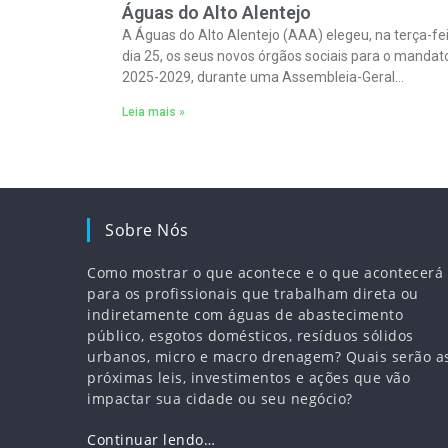
Águas do Alto Alentejo
A Águas do Alto Alentejo (AAA) elegeu, na terça-fei
dia 25, os seus novos órgãos sociais para o mandat
2025-2029, durante uma Assembleia-Geral
Extraordinária realizada na sede da empresa, em
Leia mais »
Sobre Nós
Como mostrar o que acontece e o que acontecerá
para os profissionais que trabalham direta ou
indiretamente com águas de abastecimento
público, esgotos domésticos, resíduos sólidos
urbanos, micro e macro drenagem? Quais serão a
próximas leis, investimentos e ações que vão
impactar sua cidade ou seu negócio?
Continuar lendo…