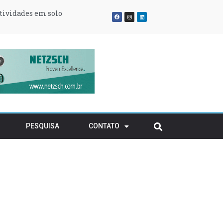
atividades em solo
ransitório
rvatório
PESQUISA
CONTATO