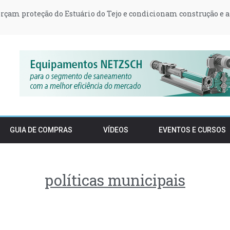
orçam proteção do Estuário do Tejo e condicionam construção e 
 podem vender stocks de embalagens pré-SDR após o período t
ssionais em empregos verdes deve crescer 15% este ano
Manteigas sem água durante a noite para recuperar nível de rese
70 incorporam formulações ainda mais seguras
o da Qualidade da Água: emergências, inovação e pessoas
GUIA DE COMPRAS
VÍDEOS
EVENTOS E CURSOS
políticas municipais