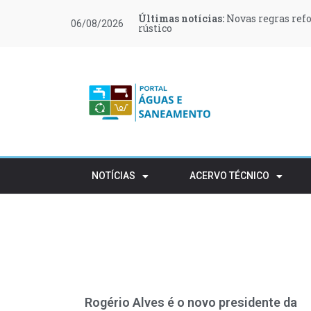
Últimas notícias:
Últimas notícias:
Últimas notícias:
Últimas notícias:
Últimas notícias:
Últimas notícias:
Novas regras ref
Retalho e HORECA
Procura de profi
Várias zonas de 
LOCTITE 243 e 2
Encontro O Futur
06/08/2026
rústico
NOTÍCIAS
ACERVO TÉCNICO
Rogério Alves é o novo presidente da