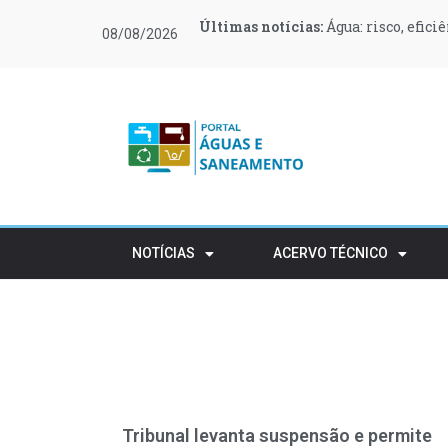
Últimas notícias:
Últimas notícias:
Últimas notícias:
Últimas notícias:
Últimas notícias:
Últimas notícias:
Água: risco, efici
O Governo canali
O que muda no teu
Moeve e Greenvol
Novas regras ref
Retalho e HORECA
08/08/2026
apoiar 400 famílias
rústico
NOTÍCIAS
ACERVO TÉCNICO
Tribunal levanta suspensão e permite