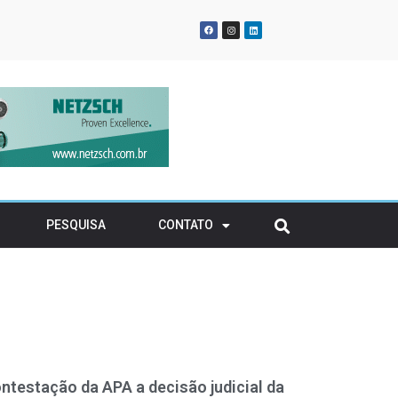
oña Urraca Energy
gia renovável para
atividades em solo
ransitório
PESQUISA
CONTATO
ntestação da APA a decisão judicial da