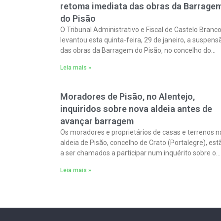
retoma imediata das obras da Barrage
do Pisão
O Tribunal Administrativo e Fiscal de Castelo Branc
levantou esta quinta-feira, 29 de janeiro, a suspens
das obras da Barragem do Pisão, no concelho do
Crato, permitindo que a empreitada
Leia mais »
Moradores de Pisão, no Alentejo,
inquiridos sobre nova aldeia antes de
avançar barragem
Os moradores e proprietários de casas e terrenos n
aldeia de Pisão, concelho de Crato (Portalegre), est
a ser chamados a participar num inquérito sobre o
futuro da nova povoação,
Leia mais »