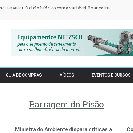
ência e valor. O ciclo hídrico como variável financeira
za 233 milhões para projetos de hidrogênio verde da Repsol e D
 armário em 2027: a revolução invisível dos têxteis na UE
t transformam postos de abastecimento em produtores de ener
orçam proteção do Estuário do Tejo e condicionam construção e 
 podem vender stocks de embalagens pré-SDR após o período t
GUIA DE COMPRAS
VÍDEOS
EVENTOS E CURSOS
Barragem do Pisão
Ministra do Ambiente dispara críticas a
Co