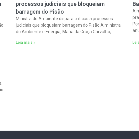
m
processos judiciais que bloqueiam
Ba
barragem do Pisão
A m
pra
o
Ministra do Ambiente dispara críticas a processos
Por
ão
judiciais que bloqueiam barragem do Pisão A ministra
anu
do Ambiente e Energia, Maria da Graça Carvalho,
Ba
alertou sábado, em Reguengos de Monsaraz, que
Leia mais »
Lei
a
ão