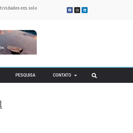
atividades em solo
ransitório
rvatório
PESQUISA
CONTATO
l