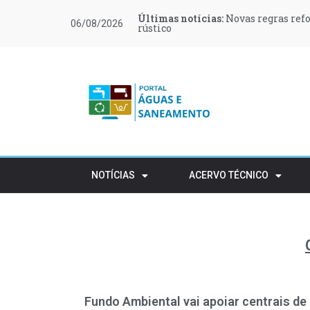
Últimas notícias:
Últimas notícias:
Últimas notícias:
Últimas notícias:
Últimas notícias:
Últimas notícias:
Novas regras ref
Retalho e HORECA
Procura de profi
Várias zonas de 
LOCTITE 243 e 2
Encontro O Futur
06/08/2026
rústico
NOTÍCIAS
ACERVO TÉCNICO
Fundo Ambiental vai apoiar centrais de