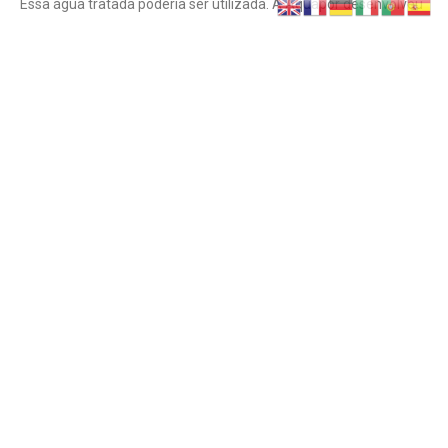
Essa água tratada poderia ser utilizada. A Aquapor desenvolveu
Leia mais »
Webinar: Ação de sensibilização para a
utilização de água para reutilização
Evento da ERSAR (Entidade Reguladora dos Serviços de Águas e
Resíduos) A conservação dos recursos naturais e o uso eficiente
da água são objetivos nacionais com grande relevância para os
Leia mais »
Consumir mais e pagar menos: o insustentável
paradoxo da água em Portugal
Mesmo não apreciando o aumento, parece-nos natural que
aconteça quando falamos do azeite, dos ovos, da água
engarrafada ou de outros produtos que enchem a despesa.
Leia mais »