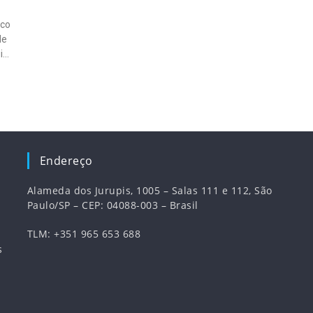
ico
de
ia,
Endereço
Alameda dos Jurupis, 1005 – Salas 111 e 112, São
Paulo/SP – CEP: 04088-003 – Brasil
TLM: +351 965 653 688
s