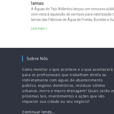
lamas
A Águas do Tejo Atlântico lançou um concurso públ
com vista à aquisição de serviços para valorização 
lamas das Fábricas de Água de Frielas, Bucelas e Gu
com o
Leia mais »
Sobre Nós
Como mostrar o que acontece e o que acontecerá
para os profissionais que trabalham direta ou
indiretamente com águas de abastecimento
público, esgotos domésticos, resíduos sólidos
urbanos, micro e macro drenagem? Quais serão a
próximas leis, investimentos e ações que vão
impactar sua cidade ou seu negócio?
Continuar lendo…