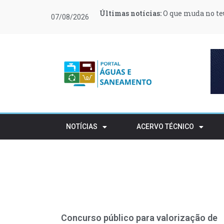
Últimas notícias:
Últimas notícias:
Últimas notícias:
Últimas notícias:
Últimas notícias:
Últimas notícias:
O que muda no teu
Moeve e Greenvol
Novas regras ref
Retalho e HORECA
Procura de profi
Várias zonas de 
07/08/2026
apoiar 400 famílias
rústico
NOTÍCIAS
ACERVO TÉCNICO
Concurso público para valorização de