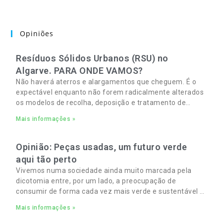
Opiniões
Resíduos Sólidos Urbanos (RSU) no
Algarve. PARA ONDE VAMOS?
Não haverá aterros e alargamentos que cheguem. É o
expectável enquanto não forem radicalmente alterados
os modelos de recolha, deposição e tratamento de
Resíduos Sólidos Urbanos (RSU) no Algarve. As
Mais informações »
Opinião: Peças usadas, um futuro verde
aqui tão perto
Vivemos numa sociedade ainda muito marcada pela
dicotomia entre, por um lado, a preocupação de
consumir de forma cada vez mais verde e sustentável e,
por outro, a necessidade de gerir orçamentos pessoais
Mais informações »
e familiares cada vez mais apertados.