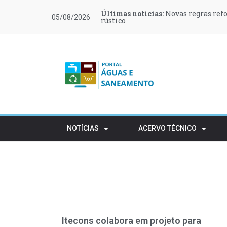
Últimas notícias:
Últimas notícias:
Últimas notícias:
Últimas notícias:
Últimas notícias:
Últimas notícias:
Novas regras ref
Retalho e HORECA
Procura de profi
Várias zonas de 
LOCTITE 243 e 2
Encontro O Futur
05/08/2026
rústico
NOTÍCIAS
ACERVO TÉCNICO
Itecons colabora em projeto para