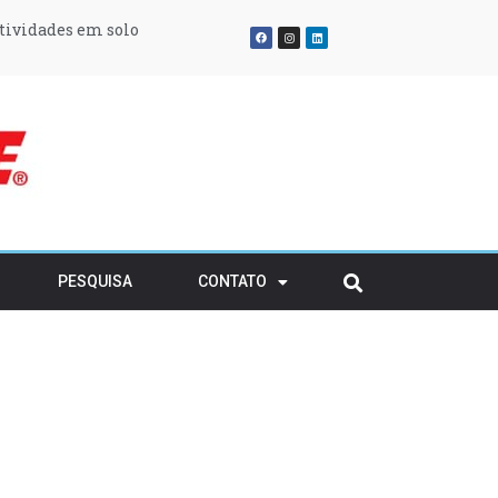
atividades em solo
ransitório
rvatório
PESQUISA
CONTATO