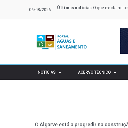
Últimas notícias:
Últimas notícias:
Últimas notícias:
Últimas notícias:
Últimas notícias:
Últimas notícias:
O que muda no teu
Moeve e Greenvol
Novas regras ref
Retalho e HORECA
Procura de profi
Várias zonas de 
06/08/2026
apoiar 400 famílias
rústico
NOTÍCIAS
ACERVO TÉCNICO
O Algarve está a progredir na construç