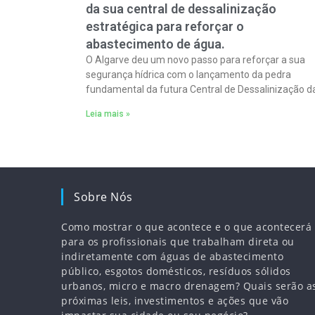
da sua central de dessalinização
estratégica para reforçar o
abastecimento de água.
O Algarve deu um novo passo para reforçar a sua
segurança hídrica com o lançamento da pedra
fundamental da futura Central de Dessalinização d
Água do Mar (EDAM) , uma
Leia mais »
Sobre Nós
Como mostrar o que acontece e o que acontecerá
para os profissionais que trabalham direta ou
indiretamente com águas de abastecimento
público, esgotos domésticos, resíduos sólidos
urbanos, micro e macro drenagem? Quais serão a
próximas leis, investimentos e ações que vão