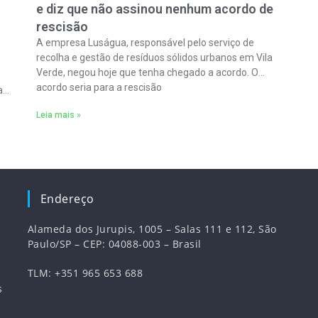
e diz que não assinou nenhum acordo de
rescisão
A empresa Luságua, responsável pelo serviço de
recolha e gestão de resíduos sólidos urbanos em Vila
Verde, negou hoje que tenha chegado a acordo. O
acordo seria para a rescisão
a
Leia mais »
Endereço
Alameda dos Jurupis, 1005 – Salas 111 e 112, São
Paulo/SP – CEP: 04088-003 – Brasil
TLM: +351 965 653 688
s