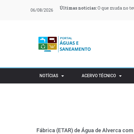
Últimas notícias:
Últimas notícias:
Últimas notícias:
Últimas notícias:
Últimas notícias:
Últimas notícias:
O que muda no teu
Moeve e Greenvol
Novas regras ref
Retalho e HORECA
Procura de profi
Várias zonas de 
06/08/2026
apoiar 400 famílias
rústico
NOTÍCIAS
ACERVO TÉCNICO
Fábrica (ETAR) de Água de Alverca com