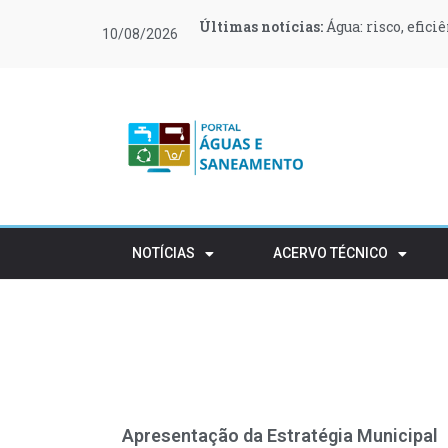
Últimas notícias:
Últimas notícias:
Últimas notícias:
Últimas notícias:
Últimas notícias:
Últimas notícias:
Água: risco, efici
O Governo canali
O que muda no teu
Moeve e Greenvol
Novas regras ref
Retalho e HORECA
10/08/2026
apoiar 400 famílias
rústico
NOTÍCIAS
ACERVO TÉCNICO
Apresentação da Estratégia Municipal