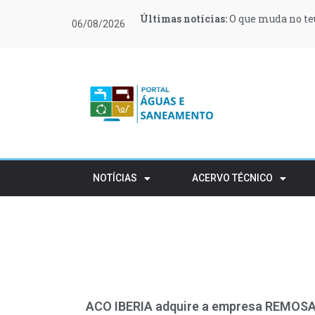
Últimas notícias:
Últimas notícias:
Últimas notícias:
Últimas notícias:
Últimas notícias:
Últimas notícias:
O que muda no teu
Moeve e Greenvol
Novas regras ref
Retalho e HORECA
Procura de profi
Várias zonas de 
06/08/2026
apoiar 400 famílias
rústico
NOTÍCIAS
ACERVO TÉCNICO
ACO IBERIA adquire a empresa REMOS