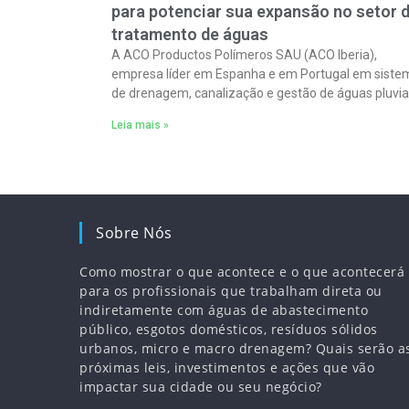
para potenciar sua expansão no setor 
tratamento de águas
A ACO Productos Polímeros SAU (ACO Iberia),
empresa líder em Espanha e em Portugal em siste
de drenagem, canalização e gestão de águas pluviai
concluiu a aquisição de 100% da
Leia mais »
Sobre Nós
Como mostrar o que acontece e o que acontecerá
para os profissionais que trabalham direta ou
indiretamente com águas de abastecimento
público, esgotos domésticos, resíduos sólidos
urbanos, micro e macro drenagem? Quais serão a
próximas leis, investimentos e ações que vão
impactar sua cidade ou seu negócio?