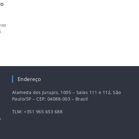
do
mas
s,
Endereço
Alameda dos Jurupis, 1005 – Salas 111 e 112, São
Paulo/SP – CEP: 04088-003 – Brasil
TLM: +351 965 653 688
s