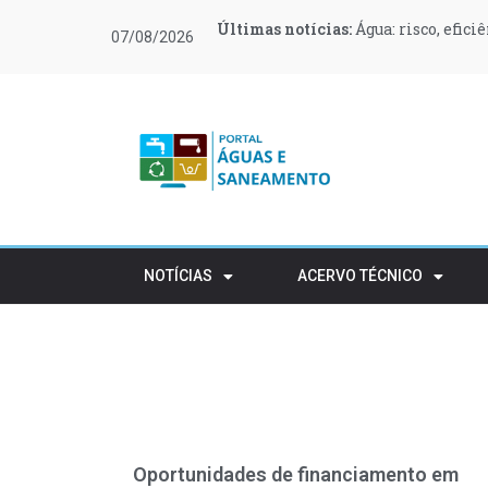
Últimas notícias:
Últimas notícias:
Últimas notícias:
Últimas notícias:
Últimas notícias:
Últimas notícias:
Água: risco, efici
O Governo canali
O que muda no teu
Moeve e Greenvol
Novas regras ref
Retalho e HORECA
07/08/2026
apoiar 400 famílias
rústico
NOTÍCIAS
ACERVO TÉCNICO
Oportunidades de financiamento em