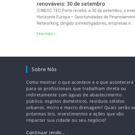
renováveis: 30 de setembro
O INESC TEC Porto recebe, a 30 de setembro, o eve
Horizonte Europa – Oportunidades de Financiament
Networking, dirigido a investigadores, empresas e
entidades do setor das energias renováveis.
Leia mais »
Sobre Nós
Como mostrar o que acontece e o que acontecerá
para os profissionais que trabalham direta ou
indiretamente com águas de abastecimento
público, esgotos domésticos, resíduos sólidos
urbanos, micro e macro drenagem? Quais serão a
próximas leis, investimentos e ações que vão
impactar sua cidade ou seu negócio?
Continuar lendo…