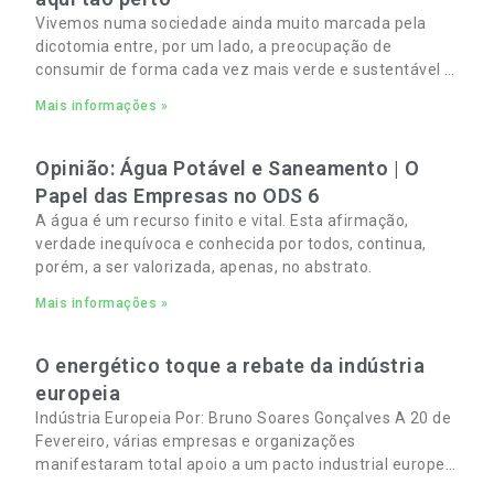
Vivemos numa sociedade ainda muito marcada pela
dicotomia entre, por um lado, a preocupação de
consumir de forma cada vez mais verde e sustentável e,
por outro, a necessidade de gerir orçamentos pessoais
Mais informações »
e familiares cada vez mais apertados.
Opinião: Água Potável e Saneamento | O
Papel das Empresas no ODS 6
A água é um recurso finito e vital. Esta afirmação,
verdade inequívoca e conhecida por todos, continua,
porém, a ser valorizada, apenas, no abstrato.
Mais informações »
O energético toque a rebate da indústria
europeia
Indústria Europeia Por: Bruno Soares Gonçalves A 20 de
Fevereiro, várias empresas e organizações
manifestaram total apoio a um pacto industrial europeu
para complementar o pacto ecológico e manter