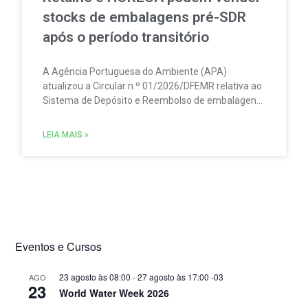
stocks de embalagens pré-SDR
após o período transitório
A Agência Portuguesa do Ambiente (APA)
atualizou a Circular n.º 01/2026/DFEMR relativa ao
Sistema de Depósito e Reembolso de embalagens
de bebidas não reutilizáveis (SDR). A atualização
traz um esclarecimento relevante para
LEIA MAIS »
distribuidores, grossistas, estabelecimentos de
comércio a retalho e do setor HORECA.
Eventos e Cursos
23 agosto às 08:00
-
27 agosto às 17:00
-03
AGO
23
World Water Week 2026