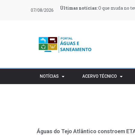
Últimas notícias:
Últimas notícias:
Últimas notícias:
Últimas notícias:
Últimas notícias:
Últimas notícias:
O que muda no teu
Moeve e Greenvol
Novas regras ref
Retalho e HORECA
Procura de profi
Várias zonas de 
07/08/2026
apoiar 400 famílias
rústico
NOTÍCIAS
ACERVO TÉCNICO
Águas do Tejo Atlântico constroem ET