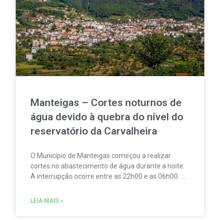
Manteigas – Cortes noturnos de
água devido à quebra do nível do
reservatório da Carvalheira
O Município de Manteigas começou a realizar
cortes no abastecimento de água durante a noite.
A interrupção ocorre entre as 22h00 e as 06h00. A
medida foi adotada devido à redução acentuada
do nível do reservatório da Carvalheira,
LEIA MAIS »
responsável por cerca de 35% do abastecimento
de água à vila.