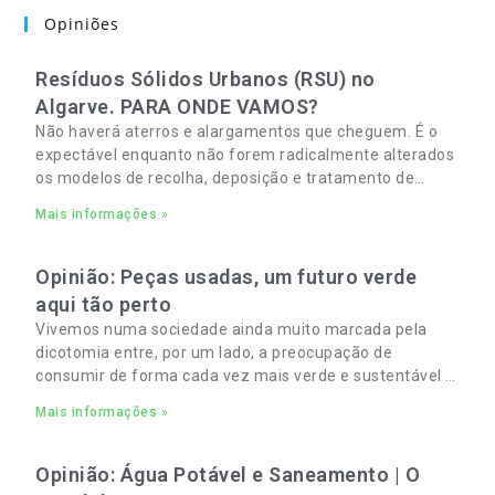
Opiniões
Resíduos Sólidos Urbanos (RSU) no
Algarve. PARA ONDE VAMOS?
Não haverá aterros e alargamentos que cheguem. É o
expectável enquanto não forem radicalmente alterados
os modelos de recolha, deposição e tratamento de
Resíduos Sólidos Urbanos (RSU) no Algarve. As
Mais informações »
Opinião: Peças usadas, um futuro verde
aqui tão perto
Vivemos numa sociedade ainda muito marcada pela
dicotomia entre, por um lado, a preocupação de
consumir de forma cada vez mais verde e sustentável e,
por outro, a necessidade de gerir orçamentos pessoais
Mais informações »
e familiares cada vez mais apertados.
Opinião: Água Potável e Saneamento | O