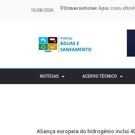
Últimas notícias:
Últimas notícias:
Últimas notícias:
Últimas notícias:
Últimas notícias:
Últimas notícias:
Água: risco, efici
O Governo canali
O que muda no teu
Moeve e Greenvol
Novas regras ref
Retalho e HORECA
10/08/2026
apoiar 400 famílias
rústico
NOTÍCIAS
ACERVO TÉCNICO
Aliança europeia do hidrogénio inclui 4