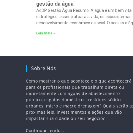
gestão da água
AdDP Gestão Água Resumo: A água é um bem vital
estratégico, essencial para a vida, os ecossistemas 
desenvolvimento económico e social. O acesso a á
potável e
Leia mais »
Sobre Nós
Como mostrar o que acontece e o que acontecerá
para os profissionais que trabalham direta ou
indiretamente com águas de abastecimento
público, esgotos domésticos, resíduos sólidos
urbanos, micro e macro drenagem? Quais serão a
próximas leis, investimentos e ações que vão
impactar sua cidade ou seu negócio?
Continuar lendo…