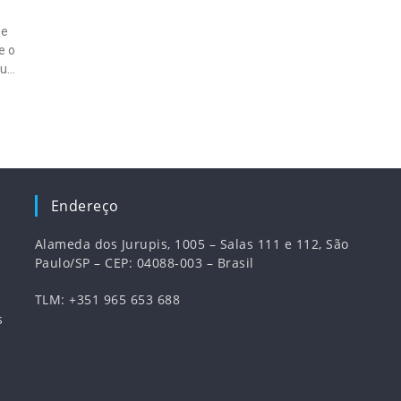
 e
e o
gua
Endereço
Alameda dos Jurupis, 1005 – Salas 111 e 112, São
Paulo/SP – CEP: 04088-003 – Brasil
TLM: +351 965 653 688
s