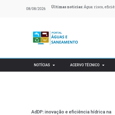
Últimas notícias:
Últimas notícias:
Últimas notícias:
Últimas notícias:
Últimas notícias:
Últimas notícias:
Água: risco, efici
O Governo canali
O que muda no teu
Moeve e Greenvol
Novas regras ref
Retalho e HORECA
08/08/2026
apoiar 400 famílias
rústico
NOTÍCIAS
ACERVO TÉCNICO
AdDP: inovação e eficiência hídrica na