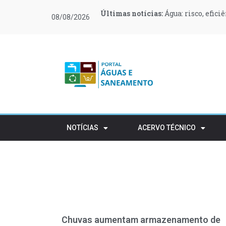
Últimas notícias:
Últimas notícias:
Últimas notícias:
Últimas notícias:
Últimas notícias:
Últimas notícias:
Água: risco, efici
O Governo canali
O que muda no teu
Moeve e Greenvol
Novas regras ref
Retalho e HORECA
08/08/2026
apoiar 400 famílias
rústico
NOTÍCIAS
ACERVO TÉCNICO
Chuvas aumentam armazenamento de