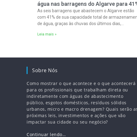
água nas barragens do Algarve para 41
As seis barragens que abastecem o Algarve estão
com 41% de sua capacidade total de armazename
de água, graças às chuvas dos últimos dias,
adicionando mais 30,9 milhões de metros
Leia mais »
Sobre Nós
Como mostrar o que acontece e o que acontecerá
para os profissionais que trabalham direta ou
indiretamente com águas de abastecimento
público, esgotos domésticos, resíduos sólidos
urbanos, micro e macro drenagem? Quais serão a
próximas leis, investimentos e ações que vão
impactar sua cidade ou seu negócio?
Continuar lendo…