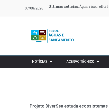
Últimas notícias:
Últimas notícias:
Últimas notícias:
Últimas notícias:
Últimas notícias:
Últimas notícias:
Água: risco, efici
O Governo canali
O que muda no teu
Moeve e Greenvol
Novas regras ref
Retalho e HORECA
07/08/2026
apoiar 400 famílias
rústico
NOTÍCIAS
ACERVO TÉCNICO
Projeto DiverSea estuda ecossistemas