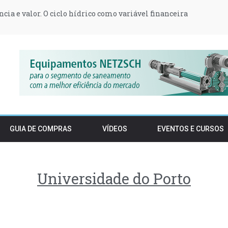
ência e valor. O ciclo hídrico como variável financeira
za 233 milhões para projetos de hidrogênio verde da Repsol e D
 armário em 2027: a revolução invisível dos têxteis na UE
t transformam postos de abastecimento em produtores de ener
orçam proteção do Estuário do Tejo e condicionam construção e 
 podem vender stocks de embalagens pré-SDR após o período t
GUIA DE COMPRAS
VÍDEOS
EVENTOS E CURSOS
Universidade do Porto