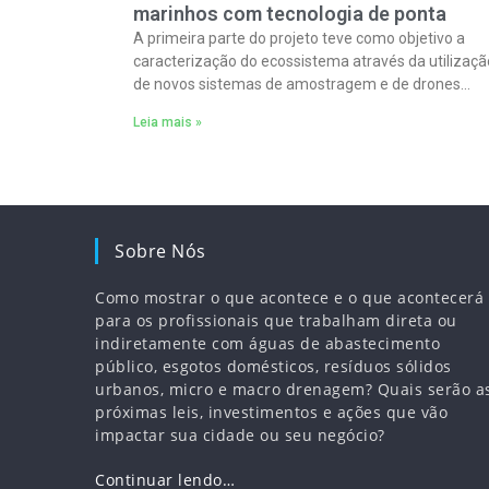
marinhos com tecnologia de ponta
A primeira parte do projeto teve como objetivo a
caracterização do ecossistema através da utilizaçã
de novos sistemas de amostragem e de drones
equipados com uma câmara e tecnologia LiDAR.
Leia mais »
Sobre Nós
Como mostrar o que acontece e o que acontecerá
para os profissionais que trabalham direta ou
indiretamente com águas de abastecimento
público, esgotos domésticos, resíduos sólidos
urbanos, micro e macro drenagem? Quais serão a
próximas leis, investimentos e ações que vão
impactar sua cidade ou seu negócio?
Continuar lendo…