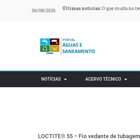
Últimas notícias:
Últimas notícias:
Últimas notícias:
Últimas notícias:
Últimas notícias:
Últimas notícias:
O que muda no teu
Moeve e Greenvol
Novas regras ref
Retalho e HORECA
Procura de profi
Várias zonas de 
06/08/2026
apoiar 400 famílias
rústico
NOTÍCIAS
ACERVO TÉCNICO
LOCTITE® 55 – Fio vedante de tubagem