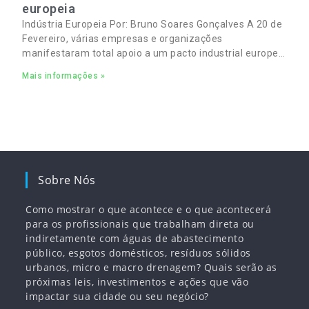
europeia
Indústria Europeia Por: Bruno Soares Gonçalves A 20 de
Fevereiro, várias empresas e organizações
manifestaram total apoio a um pacto industrial europeu
para complementar o pacto ecológico e manter
Mais informações »
empregos
Sobre Nós
Como mostrar o que acontece e o que acontecerá
para os profissionais que trabalham direta ou
indiretamente com águas de abastecimento
público, esgotos domésticos, resíduos sólidos
urbanos, micro e macro drenagem? Quais serão as
próximas leis, investimentos e ações que vão
impactar sua cidade ou seu negócio?