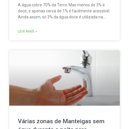
A água cobre 70% da Terra. Mas menos de 3% é
doce, e apenas cerca de 1% é facilmente acessível.
Ainda assim, só 3% da água doce é utilizada na
produção de água potável. Enquanto isso, quase
67% da água doce se destina à agricultura,
LEIA MAIS »
segundo o relatório Wastewater as a Resource, do
Banco Europeu de Investimento (BEI).
Várias zonas de Manteigas sem