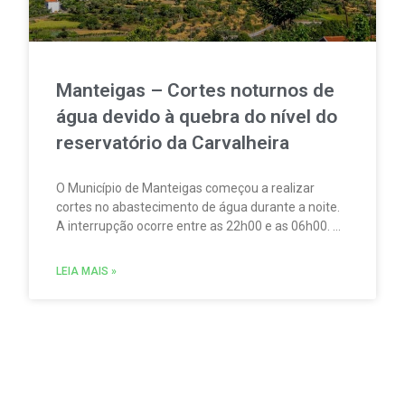
Manteigas – Cortes noturnos de
água devido à quebra do nível do
reservatório da Carvalheira
O Município de Manteigas começou a realizar
cortes no abastecimento de água durante a noite.
A interrupção ocorre entre as 22h00 e as 06h00. A
medida foi adotada devido à redução acentuada
do nível do reservatório da Carvalheira,
LEIA MAIS »
responsável por cerca de 35% do abastecimento
de água à vila.