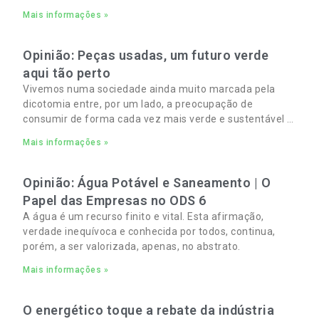
Resíduos Sólidos Urbanos (RSU) no Algarve. As
Mais informações »
Opinião: Peças usadas, um futuro verde
aqui tão perto
Vivemos numa sociedade ainda muito marcada pela
dicotomia entre, por um lado, a preocupação de
consumir de forma cada vez mais verde e sustentável e,
por outro, a necessidade de gerir orçamentos pessoais
Mais informações »
e familiares cada vez mais apertados.
Opinião: Água Potável e Saneamento | O
Papel das Empresas no ODS 6
A água é um recurso finito e vital. Esta afirmação,
verdade inequívoca e conhecida por todos, continua,
porém, a ser valorizada, apenas, no abstrato.
Mais informações »
O energético toque a rebate da indústria