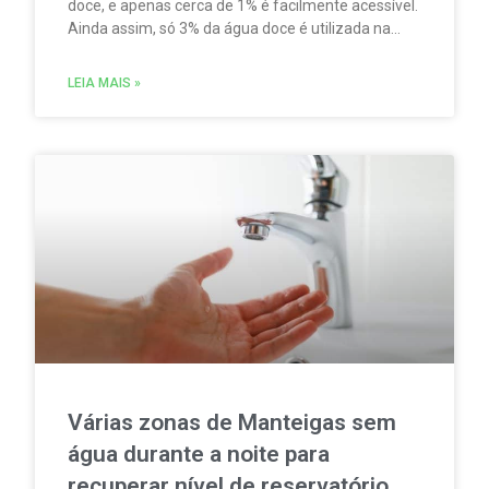
doce, e apenas cerca de 1% é facilmente acessível.
Ainda assim, só 3% da água doce é utilizada na
produção de água potável. Enquanto isso, quase
67% da água doce se destina à agricultura,
LEIA MAIS »
segundo o relatório Wastewater as a Resource, do
Banco Europeu de Investimento (BEI).
Várias zonas de Manteigas sem
água durante a noite para
recuperar nível de reservatório