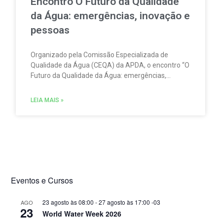
Encontro O Futuro da Qualidade
da Água: emergências, inovação e
pessoas
Organizado pela Comissão Especializada de
Qualidade da Água (CEQA) da APDA, o encontro “O
Futuro da Qualidade da Água: emergências,
inovação e pessoas” tem lugar na ESCO – Escola
de Serviços e Comércio do Oeste, em Torres
LEIA MAIS »
Vedras, no dia 23 de setembro.
Eventos e Cursos
23 agosto às 08:00
-
27 agosto às 17:00
-03
AGO
23
World Water Week 2026