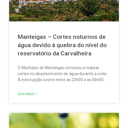
Manteigas – Cortes noturnos de
água devido à quebra do nível do
reservatório da Carvalheira
O Município de Manteigas começou a realizar
cortes no abastecimento de água durante a noite.
A interrupção ocorre entre as 22h00 e as 06h00. A
medida foi adotada devido à redução acentuada
do nível do reservatório da Carvalheira,
LEIA MAIS »
responsável por cerca de 35% do abastecimento
de água à vila.