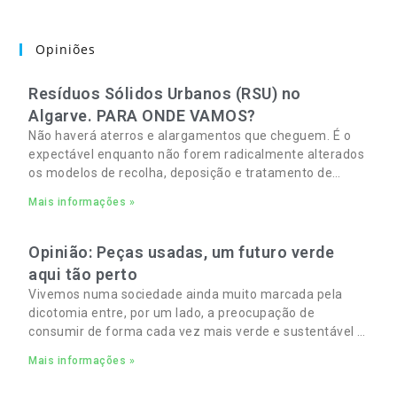
Opiniões
Resíduos Sólidos Urbanos (RSU) no
Algarve. PARA ONDE VAMOS?
Não haverá aterros e alargamentos que cheguem. É o
expectável enquanto não forem radicalmente alterados
os modelos de recolha, deposição e tratamento de
Resíduos Sólidos Urbanos (RSU) no Algarve. As
Mais informações »
Opinião: Peças usadas, um futuro verde
aqui tão perto
Vivemos numa sociedade ainda muito marcada pela
dicotomia entre, por um lado, a preocupação de
consumir de forma cada vez mais verde e sustentável e,
por outro, a necessidade de gerir orçamentos pessoais
Mais informações »
e familiares cada vez mais apertados.