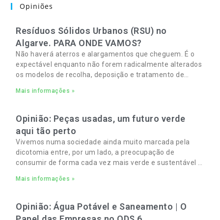
Opiniões
Resíduos Sólidos Urbanos (RSU) no
Algarve. PARA ONDE VAMOS?
Não haverá aterros e alargamentos que cheguem. É o
expectável enquanto não forem radicalmente alterados
os modelos de recolha, deposição e tratamento de
Resíduos Sólidos Urbanos (RSU) no Algarve. As
Mais informações »
Opinião: Peças usadas, um futuro verde
aqui tão perto
Vivemos numa sociedade ainda muito marcada pela
dicotomia entre, por um lado, a preocupação de
consumir de forma cada vez mais verde e sustentável e,
por outro, a necessidade de gerir orçamentos pessoais
Mais informações »
e familiares cada vez mais apertados.
Opinião: Água Potável e Saneamento | O
Papel das Empresas no ODS 6