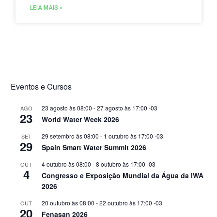
do nível do reservatório da Carvalheira,
LEIA MAIS »
responsável por cerca de 35% do abastecimento
de água à vila.
Eventos e Cursos
23 agosto às 08:00
-
27 agosto às 17:00
-03
AGO
23
World Water Week 2026
29 setembro às 08:00
-
1 outubro às 17:00
-03
SET
29
Spain Smart Water Summit 2026
4 outubro às 08:00
-
8 outubro às 17:00
-03
OUT
4
Congresso e Exposição Mundial da Água da IWA
2026
20 outubro às 08:00
-
22 outubro às 17:00
-03
OUT
20
Fenasan 2026