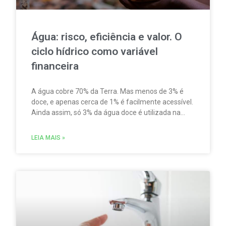
Água: risco, eficiência e valor. O
ciclo hídrico como variável
financeira
A água cobre 70% da Terra. Mas menos de 3% é
doce, e apenas cerca de 1% é facilmente acessível.
Ainda assim, só 3% da água doce é utilizada na
produção de água potável. Enquanto isso, quase
67% da água doce se destina à agricultura,
LEIA MAIS »
segundo o relatório Wastewater as a Resource, do
Banco Europeu de Investimento (BEI).