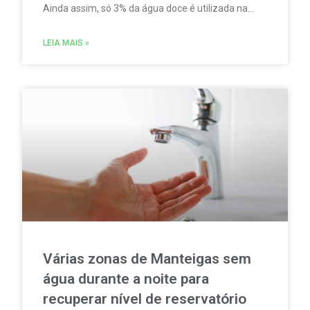
Ainda assim, só 3% da água doce é utilizada na
produção de água potável. Enquanto isso, quase
67% da água doce se destina à agricultura,
LEIA MAIS »
segundo o relatório Wastewater as a Resource, do
Banco Europeu de Investimento (BEI).
Várias zonas de Manteigas sem
água durante a noite para
recuperar nível de reservatório