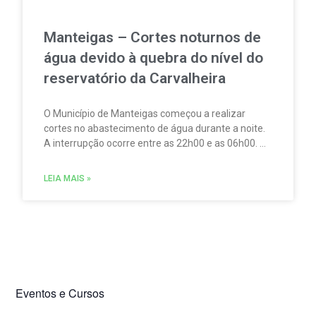
Manteigas – Cortes noturnos de
água devido à quebra do nível do
reservatório da Carvalheira
O Município de Manteigas começou a realizar
cortes no abastecimento de água durante a noite.
A interrupção ocorre entre as 22h00 e as 06h00. A
medida foi adotada devido à redução acentuada
do nível do reservatório da Carvalheira,
LEIA MAIS »
responsável por cerca de 35% do abastecimento
de água à vila.
Eventos e Cursos