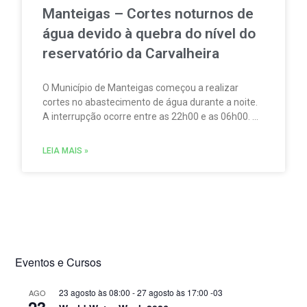
Manteigas – Cortes noturnos de
água devido à quebra do nível do
reservatório da Carvalheira
O Município de Manteigas começou a realizar
cortes no abastecimento de água durante a noite.
A interrupção ocorre entre as 22h00 e as 06h00. A
medida foi adotada devido à redução acentuada
do nível do reservatório da Carvalheira,
LEIA MAIS »
responsável por cerca de 35% do abastecimento
de água à vila.
Eventos e Cursos
23 agosto às 08:00
-
27 agosto às 17:00
-03
AGO
23