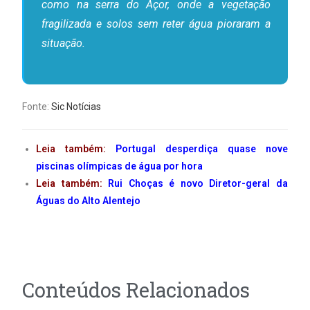
como na serra do Açor, onde a vegetação
fragilizada e solos sem reter água pioraram a
situação.
Fonte:
Sic Notícias
Leia também:
Portugal desperdiça quase nove
piscinas olímpicas de água por hora
Leia também:
Rui Choças é novo Diretor-geral da
Águas do Alto Alentejo
Conteúdos Relacionados