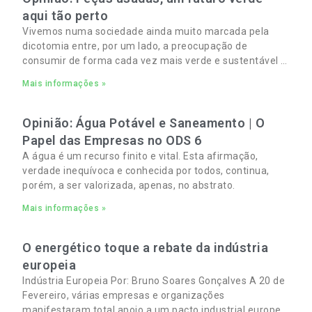
aqui tão perto
Vivemos numa sociedade ainda muito marcada pela
dicotomia entre, por um lado, a preocupação de
consumir de forma cada vez mais verde e sustentável e,
por outro, a necessidade de gerir orçamentos pessoais
Mais informações »
e familiares cada vez mais apertados.
Opinião: Água Potável e Saneamento | O
Papel das Empresas no ODS 6
A água é um recurso finito e vital. Esta afirmação,
verdade inequívoca e conhecida por todos, continua,
porém, a ser valorizada, apenas, no abstrato.
Mais informações »
O energético toque a rebate da indústria
europeia
Indústria Europeia Por: Bruno Soares Gonçalves A 20 de
Fevereiro, várias empresas e organizações
manifestaram total apoio a um pacto industrial europeu