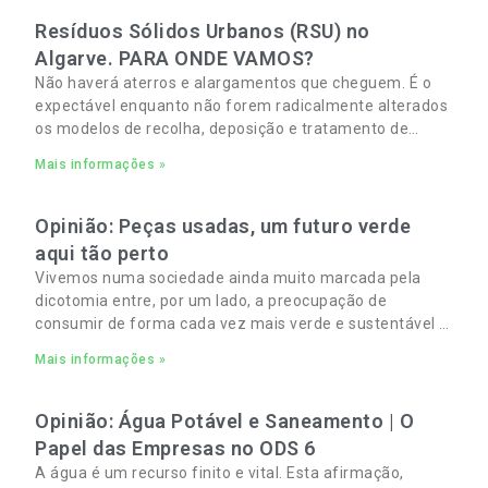
Resíduos Sólidos Urbanos (RSU) no
Algarve. PARA ONDE VAMOS?
Não haverá aterros e alargamentos que cheguem. É o
expectável enquanto não forem radicalmente alterados
os modelos de recolha, deposição e tratamento de
Resíduos Sólidos Urbanos (RSU) no Algarve. As
Mais informações »
Opinião: Peças usadas, um futuro verde
aqui tão perto
Vivemos numa sociedade ainda muito marcada pela
dicotomia entre, por um lado, a preocupação de
consumir de forma cada vez mais verde e sustentável e,
por outro, a necessidade de gerir orçamentos pessoais
Mais informações »
e familiares cada vez mais apertados.
Opinião: Água Potável e Saneamento | O
Papel das Empresas no ODS 6
A água é um recurso finito e vital. Esta afirmação,