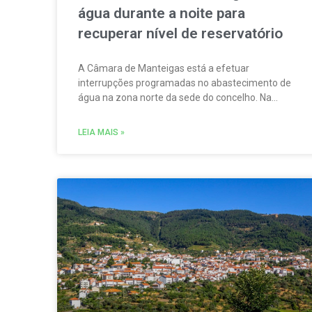
água durante a noite para
recuperar nível de reservatório
A Câmara de Manteigas está a efetuar
interrupções programadas no abastecimento de
água na zona norte da sede do concelho. Na
sequência da redução do caudal das nascentes
que abastecem um dos reservatórios que servem
LEIA MAIS »
aquela vila.