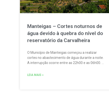
Manteigas – Cortes noturnos de
água devido à quebra do nível do
reservatório da Carvalheira
O Município de Manteigas começou a realizar
cortes no abastecimento de água durante a noite.
A interrupção ocorre entre as 22h00 e as 06h00. A
medida foi adotada devido à redução acentuada
do nível do reservatório da Carvalheira,
LEIA MAIS »
responsável por cerca de 35% do abastecimento
de água à vila.