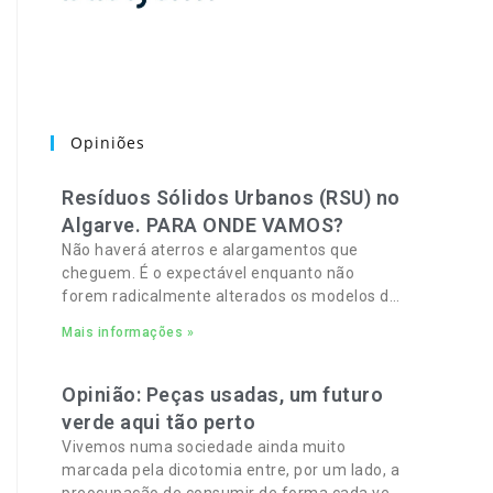
Opiniões
Resíduos Sólidos Urbanos (RSU) no
Algarve. PARA ONDE VAMOS?
Não haverá aterros e alargamentos que
cheguem. É o expectável enquanto não
forem radicalmente alterados os modelos de
recolha, deposição e tratamento de Resíduos
Mais informações »
Sólidos Urbanos (RSU) no Algarve. As
Opinião: Peças usadas, um futuro
verde aqui tão perto
Vivemos numa sociedade ainda muito
marcada pela dicotomia entre, por um lado, a
preocupação de consumir de forma cada vez