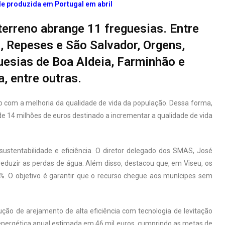
e produzida em Portugal em abril
terreno abrange 11 freguesias. Entre
 Repeses e São Salvador, Orgens,
guesias de Boa Aldeia, Farminhão e
a, entre outras.
o com a melhoria da qualidade de vida da população. Dessa forma,
14 milhões de euros destinado a incrementar a qualidade de vida
ustentabilidade e eficiência. O diretor delegado dos SMAS, José
 reduzir as perdas de água. Além disso, destacou que, em Viseu, os
%. O objetivo é garantir que o recurso chegue aos munícipes sem
ão de arejamento de alta eficiência com tecnologia de levitação
nergética anual estimada em 46 mil euros, cumprindo as metas de