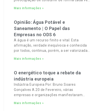
mais verde e sustentável e, por outro, a
Mais informações »
necessidade de gerir orçamentos pessoais e
familiares cada vez mais apertados.
Opinião: Água Potável e
Saneamento | O Papel das
Empresas no ODS 6
A água é um recurso finito e vital. Esta
afirmação, verdade inequívoca e conhecida
por todos, continua, porém, a ser valorizada,
apenas, no abstrato.
Mais informações »
O energético toque a rebate da
indústria europeia
Indústria Europeia Por: Bruno Soares
Gonçalves A 20 de Fevereiro, várias
empresas e organizações manifestaram
total apoio a um pacto industrial europeu
Mais informações »
para complementar o pacto ecológico e
manter empregos