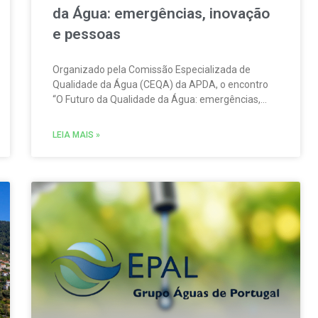
da Água: emergências, inovação
e pessoas
Organizado pela Comissão Especializada de
Qualidade da Água (CEQA) da APDA, o encontro
“O Futuro da Qualidade da Água: emergências,
inovação e pessoas” tem lugar na ESCO – Escola
de Serviços e Comércio do Oeste, em Torres
LEIA MAIS »
Vedras, no dia 23 de setembro.