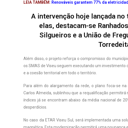
LEIA TAMBÉM:
Renováveis garantem 77% da eletricidad
A intervenção hoje lançada no 
elas, destacam-se Ranhados,
Silgueiros e a União de Fre
Torredeit
Além disso, o projeto reforça o compromisso do municípi
os SMAS de Viseu seguem executando um investimento de 
e a coesão territorial em todo o território.
Para além do alargamento da rede, o plano foca-se na s
Carlos Almeida, sublinhou que a requalificação permitirá
índices já se encontram abaixo da média nacional de 20
desperdícios.
No caso da ETAR Viseu Sul, será implementada uma soluç
magnética. Esta modernização permitirá uma poupança e