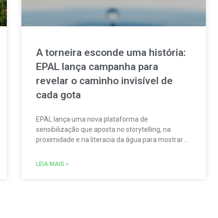
A torneira esconde uma história:
EPAL lança campanha para
revelar o caminho invisível de
cada gota
EPAL lança uma nova plataforma de
sensibilização que aposta no storytelling, na
proximidade e na literacia da água para mostrar o
percurso invisível por trás de cada gota.
LEIA MAIS »