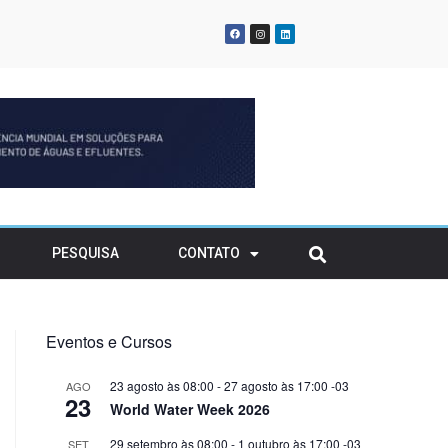
gia renovável para
atividades em solo
ransitório
rvatório
PESQUISA
CONTATO
Eventos e Cursos
23 agosto às 08:00
-
27 agosto às 17:00
-03
AGO
23
World Water Week 2026
29 setembro às 08:00
-
1 outubro às 17:00
-03
SET