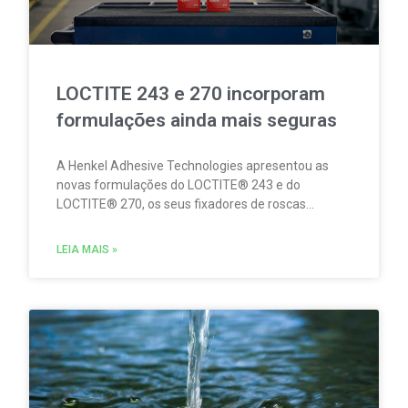
LOCTITE 243 e 270 incorporam
formulações ainda mais seguras
A Henkel Adhesive Technologies apresentou as
novas formulações do LOCTITE® 243 e do
LOCTITE® 270, os seus fixadores de roscas
concebidos para fixar de forma fiável e
permanente a tornilharia metálica, evitando
LEIA MAIS »
movimentos e o risco de afrouxamento provocado
por impactos e vibrações. Estas novidades
refletem o compromisso contínuo da Henkel em
melhorar o desempenho dos seus produtos,
combinando fiabilidade mecânica e segurança.