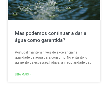
Mas podemos continuar a dar a
água como garantida?
Portugal mantém níveis de excelência na
qualidade da água para consumo. No entanto, o
aumento da escassez hídrica, a irregularidade da
precipitação e a pressão sobre rios e albufeiras
obrigam o país a preparar-se para um futuro mais
LEIA MAIS »
exigente. A campanha “A água não nasce na
torneira”, da EPAL, serve de ponto de partida para
perceber o percurso invisível de um dos recursos
mais estratégicos do século XXI e os desafios
necessários para o proteger.