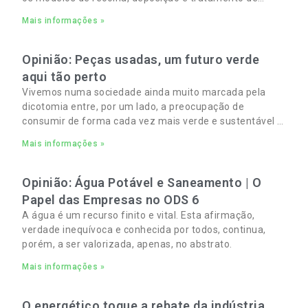
Resíduos Sólidos Urbanos (RSU) no Algarve. As
Mais informações »
Opinião: Peças usadas, um futuro verde
aqui tão perto
Vivemos numa sociedade ainda muito marcada pela
dicotomia entre, por um lado, a preocupação de
consumir de forma cada vez mais verde e sustentável e,
por outro, a necessidade de gerir orçamentos pessoais
Mais informações »
e familiares cada vez mais apertados.
Opinião: Água Potável e Saneamento | O
Papel das Empresas no ODS 6
A água é um recurso finito e vital. Esta afirmação,
verdade inequívoca e conhecida por todos, continua,
porém, a ser valorizada, apenas, no abstrato.
Mais informações »
O energético toque a rebate da indústria