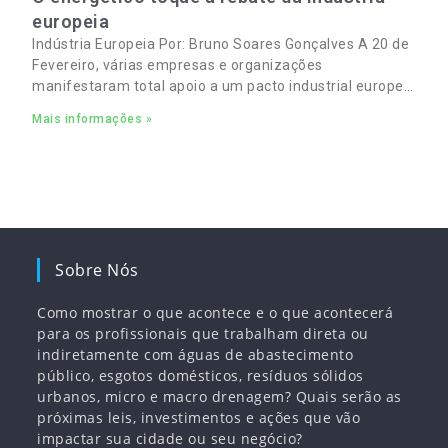
europeia
Indústria Europeia Por: Bruno Soares Gonçalves A 20 de
Fevereiro, várias empresas e organizações
manifestaram total apoio a um pacto industrial europeu
para complementar o pacto ecológico e manter
Mais informações »
empregos
Sobre Nós
Como mostrar o que acontece e o que acontecerá
para os profissionais que trabalham direta ou
indiretamente com águas de abastecimento
público, esgotos domésticos, resíduos sólidos
urbanos, micro e macro drenagem? Quais serão as
próximas leis, investimentos e ações que vão
impactar sua cidade ou seu negócio?