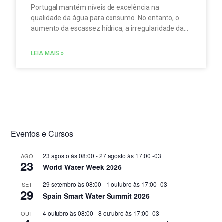
Portugal mantém níveis de excelência na
qualidade da água para consumo. No entanto, o
aumento da escassez hídrica, a irregularidade da
precipitação e a pressão sobre rios e albufeiras
obrigam o país a preparar-se para um futuro mais
LEIA MAIS »
exigente. A campanha “A água não nasce na
torneira”, da EPAL, serve de ponto de partida para
perceber o percurso invisível de um dos recursos
mais estratégicos do século XXI e os desafios
necessários para o proteger.
Eventos e Cursos
23 agosto às 08:00
-
27 agosto às 17:00
-03
AGO
23
World Water Week 2026
29 setembro às 08:00
-
1 outubro às 17:00
-03
SET
29
Spain Smart Water Summit 2026
4 outubro às 08:00
-
8 outubro às 17:00
-03
OUT