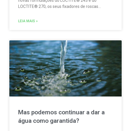
novas formulações do LOCTITE® 243 e do
LOCTITE® 270, os seus fixadores de roscas
concebidos para fixar de forma fiável e
permanente a tornilharia metálica, evitando
LEIA MAIS »
movimentos e o risco de afrouxamento provocado
por impactos e vibrações. Estas novidades
refletem o compromisso contínuo da Henkel em
melhorar o desempenho dos seus produtos,
combinando fiabilidade mecânica e segurança.
Mas podemos continuar a dar a
água como garantida?