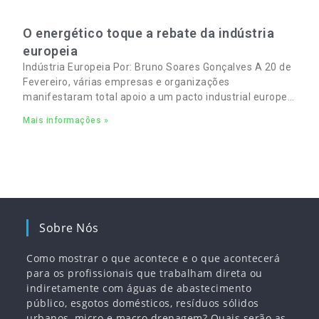
O energético toque a rebate da indústria
europeia
Indústria Europeia Por: Bruno Soares Gonçalves A 20 de
Fevereiro, várias empresas e organizações
manifestaram total apoio a um pacto industrial europeu
para complementar o pacto ecológico e manter
Mais informações »
empregos
Sobre Nós
Como mostrar o que acontece e o que acontecerá
para os profissionais que trabalham direta ou
indiretamente com águas de abastecimento
público, esgotos domésticos, resíduos sólidos
urbanos, micro e macro drenagem? Quais serão as