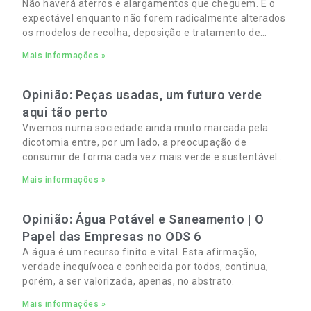
Não haverá aterros e alargamentos que cheguem. É o
expectável enquanto não forem radicalmente alterados
os modelos de recolha, deposição e tratamento de
Resíduos Sólidos Urbanos (RSU) no Algarve. As
Mais informações »
Opinião: Peças usadas, um futuro verde
aqui tão perto
Vivemos numa sociedade ainda muito marcada pela
dicotomia entre, por um lado, a preocupação de
consumir de forma cada vez mais verde e sustentável e,
por outro, a necessidade de gerir orçamentos pessoais
Mais informações »
e familiares cada vez mais apertados.
Opinião: Água Potável e Saneamento | O
Papel das Empresas no ODS 6
A água é um recurso finito e vital. Esta afirmação,
verdade inequívoca e conhecida por todos, continua,
porém, a ser valorizada, apenas, no abstrato.
Mais informações »