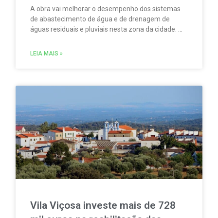
A obra vai melhorar o desempenho dos sistemas
de abastecimento de água e de drenagem de
águas residuais e pluviais nesta zona da cidade. A
intervenção permitirá encaminhar melhor as águas
da chuva, separar redes que ainda juntam águas
LEIA MAIS »
pluviais e águas residuais, e substituir
infraestruturas antigas de água e saneamento.
Vila Viçosa investe mais de 728