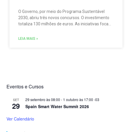
O Governo, por meio do Programa Sustentável
2030, abriu três novos concursos. O investimento
totaliza 130 milhões de euros. As iniciativas focam
as áreas da economia circular. Também
promovem o acesso seguro à água. Além disso,
LEIA MAIS »
reforçam a gestão sustentável dos recursos
hídricos. Incluem, ainda, ações voltadas à gestão
integrada. E ao aumento da resiliência hídrica.
Eventos e Cursos
29 setembro às 08:00
-
1 outubro às 17:00
-03
SET
29
Spain Smart Water Summit 2026
Ver Calendário