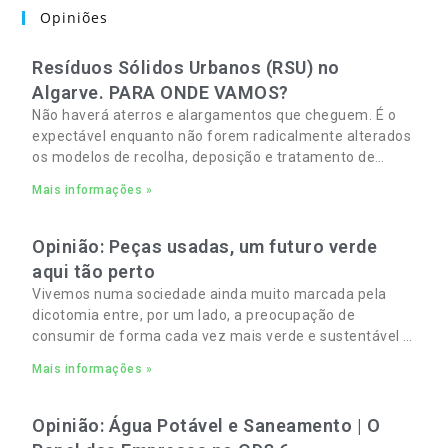
Opiniões
Resíduos Sólidos Urbanos (RSU) no
Algarve. PARA ONDE VAMOS?
Não haverá aterros e alargamentos que cheguem. É o
expectável enquanto não forem radicalmente alterados
os modelos de recolha, deposição e tratamento de
Resíduos Sólidos Urbanos (RSU) no Algarve. As
Mais informações »
Opinião: Peças usadas, um futuro verde
aqui tão perto
Vivemos numa sociedade ainda muito marcada pela
dicotomia entre, por um lado, a preocupação de
consumir de forma cada vez mais verde e sustentável e,
por outro, a necessidade de gerir orçamentos pessoais
Mais informações »
e familiares cada vez mais apertados.
Opinião: Água Potável e Saneamento | O