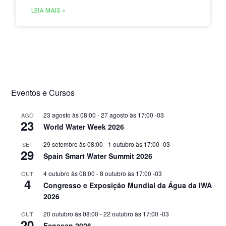
traz um esclarecimento relevante para
LEIA MAIS »
distribuidores, grossistas, estabelecimentos de
comércio a retalho e do setor HORECA.
Eventos e Cursos
23 agosto às 08:00
-
27 agosto às 17:00
-03
AGO
23
World Water Week 2026
29 setembro às 08:00
-
1 outubro às 17:00
-03
SET
29
Spain Smart Water Summit 2026
4 outubro às 08:00
-
8 outubro às 17:00
-03
OUT
4
Congresso e Exposição Mundial da Água da IWA
2026
20 outubro às 08:00
-
22 outubro às 17:00
-03
OUT
20
Fenasan 2026