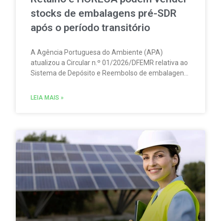
stocks de embalagens pré-SDR
após o período transitório
A Agência Portuguesa do Ambiente (APA)
atualizou a Circular n.º 01/2026/DFEMR relativa ao
Sistema de Depósito e Reembolso de embalagens
de bebidas não reutilizáveis (SDR). A atualização
traz um esclarecimento relevante para
LEIA MAIS »
distribuidores, grossistas, estabelecimentos de
comércio a retalho e do setor HORECA.