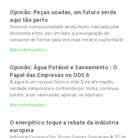
Opinião: Peças usadas, um futuro verde
aqui tão perto
Vivemos numa sociedade ainda muito marcada pela
dicotomia entre, por um lado, a preocupação de
consumir de forma cada vez mais verde e sustentável e,
por outro, a necessidade de gerir orçamentos pessoais
Mais informações »
e familiares cada vez mais apertados.
Opinião: Água Potável e Saneamento | O
Papel das Empresas no ODS 6
A água é um recurso finito e vital. Esta afirmação,
verdade inequívoca e conhecida por todos, continua,
porém, a ser valorizada, apenas, no abstrato.
Mais informações »
O energético toque a rebate da indústria
europeia
Indústria Europeia Por: Bruno Soares Gonçalves A 20 de