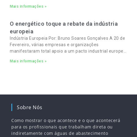
Mais informações »
O energético toque a rebate da indústria
europeia
Indústria Europeia Por: Bruno Soares Gonçalves A 20 de
Fevereiro, várias empresas e organizações
manifestaram total apoio a um pacto industrial europeu
para complementar o pacto ecológico e manter
Mais informações »
empregos
Sobre Nós
Como mostrar o que acontece e o que acontecerá
para os profissionais que trabalham direta ou
indiretamente com águas de abastecimento