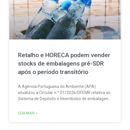
Retalho e HORECA podem vender
stocks de embalagens pré-SDR
após o período transitório
A Agência Portuguesa do Ambiente (APA)
atualizou a Circular n.º 01/2026/DFEMR relativa ao
Sistema de Depósito e Reembolso de embalagens
de bebidas não reutilizáveis (SDR). A atualização
traz um esclarecimento relevante para
LEIA MAIS »
distribuidores, grossistas, estabelecimentos de
comércio a retalho e do setor HORECA.