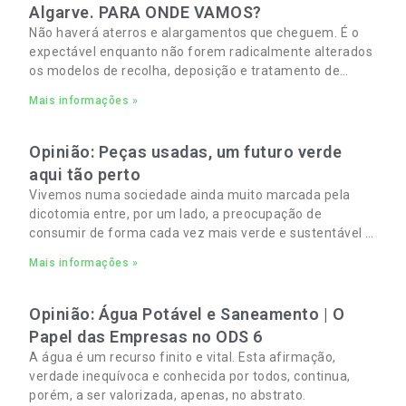
Algarve. PARA ONDE VAMOS?
Não haverá aterros e alargamentos que cheguem. É o
expectável enquanto não forem radicalmente alterados
os modelos de recolha, deposição e tratamento de
Resíduos Sólidos Urbanos (RSU) no Algarve. As
Mais informações »
Opinião: Peças usadas, um futuro verde
aqui tão perto
Vivemos numa sociedade ainda muito marcada pela
dicotomia entre, por um lado, a preocupação de
consumir de forma cada vez mais verde e sustentável e,
por outro, a necessidade de gerir orçamentos pessoais
Mais informações »
e familiares cada vez mais apertados.
Opinião: Água Potável e Saneamento | O
Papel das Empresas no ODS 6
A água é um recurso finito e vital. Esta afirmação,
verdade inequívoca e conhecida por todos, continua,
porém, a ser valorizada, apenas, no abstrato.