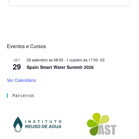
por impactos e vibrações. Estas novidades
refletem o compromisso contínuo da Henkel em
melhorar o desempenho dos seus produtos,
combinando fiabilidade mecânica e segurança.
Eventos e Cursos
29 setembro às 08:00
-
1 outubro às 17:00
-03
SET
29
Spain Smart Water Summit 2026
Ver Calendário
Parceiros