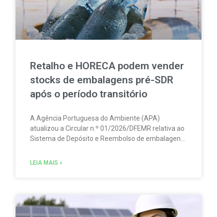
Retalho e HORECA podem vender
stocks de embalagens pré-SDR
após o período transitório
A Agência Portuguesa do Ambiente (APA)
atualizou a Circular n.º 01/2026/DFEMR relativa ao
Sistema de Depósito e Reembolso de embalagens
de bebidas não reutilizáveis (SDR). A atualização
traz um esclarecimento relevante para
LEIA MAIS »
distribuidores, grossistas, estabelecimentos de
comércio a retalho e do setor HORECA.