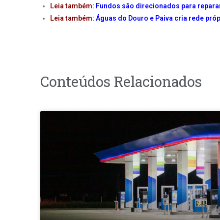
Leia também:
Fundos são direcionados para repara
Leia também:
Águas do Douro e Paiva cria rede pró
Conteúdos Relacionados