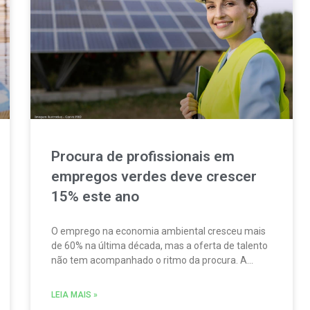
Procura de profissionais em
empregos verdes deve crescer
15% este ano
O emprego na economia ambiental cresceu mais
de 60% na última década, mas a oferta de talento
não tem acompanhado o ritmo da procura. A
escassez de competências é um dos principais
fatores limitadores do crescimento do setor.
LEIA MAIS »