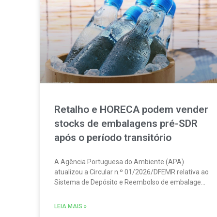
Retalho e HORECA podem vender
stocks de embalagens pré-SDR
após o período transitório
A Agência Portuguesa do Ambiente (APA)
atualizou a Circular n.º 01/2026/DFEMR relativa ao
Sistema de Depósito e Reembolso de embalagens
de bebidas não reutilizáveis (SDR). A atualização
traz um esclarecimento relevante para
LEIA MAIS »
distribuidores, grossistas, estabelecimentos de