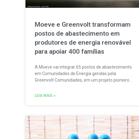
Moeve e Greenvolt transformam
postos de abastecimento em
produtores de energia renovável
para apoiar 400 famílias
A Moeve vai integrar 65 postos de abastecimento
em Comunidades de Energia geridas pela
Greenvolt Comunidades, em um projeto pioneiro
em Portugal. A iniciativa permitirá produzir,
consumir e partilhar energia renovável localmente.
LEIA MAIS »