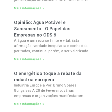
mais verde e sustentável e, por outro, a
Mais informações »
necessidade de gerir orçamentos pessoais e
familiares cada vez mais apertados.
Opinião: Água Potável e
Saneamento | O Papel das
Empresas no ODS 6
A água é um recurso finito e vital. Esta
afirmação, verdade inequívoca e conhecida
por todos, continua, porém, a ser valorizada,
apenas, no abstrato.
Mais informações »
O energético toque a rebate da
indústria europeia
Indústria Europeia Por: Bruno Soares
Gonçalves A 20 de Fevereiro, várias
empresas e organizações manifestaram
total apoio a um pacto industrial europeu
Mais informações »
para complementar o pacto ecológico e
manter empregos