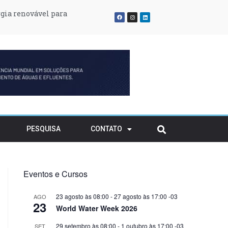
gia renovável para
atividades em solo
ransitório
rvatório
PESQUISA
CONTATO
Eventos e Cursos
23 agosto às 08:00
-
27 agosto às 17:00
-03
AGO
23
World Water Week 2026
29 setembro às 08:00
-
1 outubro às 17:00
-03
SET