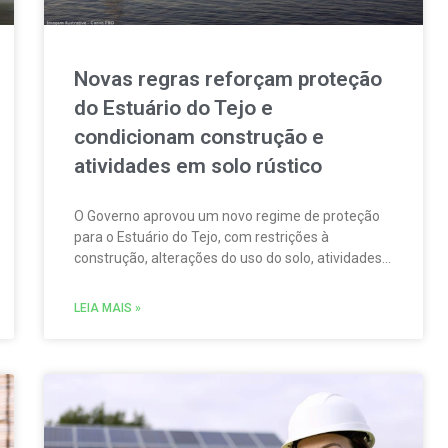
Novas regras reforçam proteção
do Estuário do Tejo e
condicionam construção e
atividades em solo rústico
O Governo aprovou um novo regime de proteção
para o Estuário do Tejo, com restrições à
construção, alterações do uso do solo, atividades
agrícolas, pesca, aquicultura, circulação
motorizada e sobrevoos nas áreas abrangidas
LEIA MAIS »
pela Rede Natura 2000.