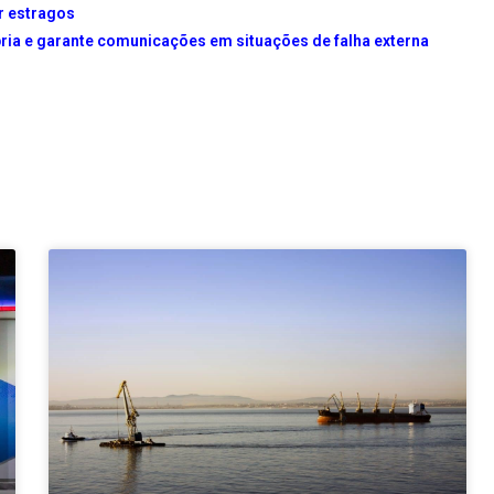
r estragos
pria e garante comunicações em situações de falha externa