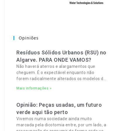
Opiniões
Resíduos Sólidos Urbanos (RSU) no
Algarve. PARA ONDE VAMOS?
Não haverá aterros e alargamentos que
cheguem. É o expectável enquanto não
forem radicalmente alterados os modelos de
recolha, deposição e tratamento de Resíduos
Mais informações »
Sólidos Urbanos (RSU) no Algarve. As
Opinião: Peças usadas, um futuro
verde aqui tão perto
Vivemos numa sociedade ainda muito
marcada pela dicotomia entre, por um lado, a
preocupação de consumir de forma cada vez