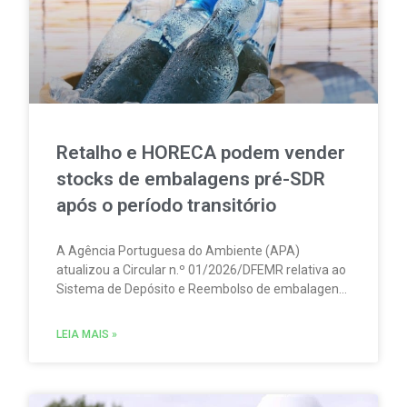
Retalho e HORECA podem vender
stocks de embalagens pré-SDR
após o período transitório
A Agência Portuguesa do Ambiente (APA)
atualizou a Circular n.º 01/2026/DFEMR relativa ao
Sistema de Depósito e Reembolso de embalagens
de bebidas não reutilizáveis (SDR). A atualização
traz um esclarecimento relevante para
LEIA MAIS »
distribuidores, grossistas, estabelecimentos de
comércio a retalho e do setor HORECA.