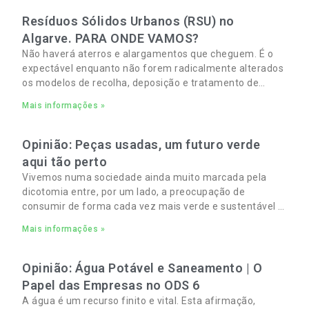
Resíduos Sólidos Urbanos (RSU) no
Algarve. PARA ONDE VAMOS?
Não haverá aterros e alargamentos que cheguem. É o
expectável enquanto não forem radicalmente alterados
os modelos de recolha, deposição e tratamento de
Resíduos Sólidos Urbanos (RSU) no Algarve. As
Mais informações »
Opinião: Peças usadas, um futuro verde
aqui tão perto
Vivemos numa sociedade ainda muito marcada pela
dicotomia entre, por um lado, a preocupação de
consumir de forma cada vez mais verde e sustentável e,
por outro, a necessidade de gerir orçamentos pessoais
Mais informações »
e familiares cada vez mais apertados.
Opinião: Água Potável e Saneamento | O
Papel das Empresas no ODS 6
A água é um recurso finito e vital. Esta afirmação,