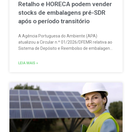
Retalho e HORECA podem vender
stocks de embalagens pré-SDR
após o período transitório
A Agência Portuguesa do Ambiente (APA)
atualizou a Circular n.º 01/2026/DFEMR relativa ao
Sistema de Depósito e Reembolso de embalagens
de bebidas não reutilizáveis (SDR). A atualização
traz um esclarecimento relevante para
LEIA MAIS »
distribuidores, grossistas, estabelecimentos de
comércio a retalho e do setor HORECA.